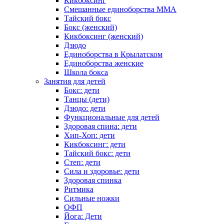
Кикбоксинг
Смешанные единоборства ММА
Тайский бокс
Бокс (женский)
Кикбоксинг (женский)
Дзюдо
Единоборства в Крылатском
Единоборства женские
Школа бокса
Занятия для детей
Бокс: дети
Танцы (дети)
Дзюдо: дети
Функциональные для детей
Здоровая спина: дети
Хип-Хоп: дети
Кикбоксинг: дети
Тайский бокс: дети
Степ: дети
Сила и здоровье: дети
Здоровая спинка
Ритмика
Сильные ножки
ОФП
Йога: Дети