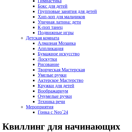
Гимнастика
Бокс для детей
Групповые занятия для детей
Хип-хоп для мальчиков
Уличная латина: дети
К-поп танец
Подвижные игры
Детская комната
Алмазная Мозаика
Аппликация
Бумажное искусство
Лоскутки
Рисование
Творческая Мастерская
Умелые ручки
Актерское Мастерство
Кружки для детей
Воображариум
Очумелые ручки
Техника речи
Мероприятия
Гонка с Neo`24
Квиллинг для начинающих