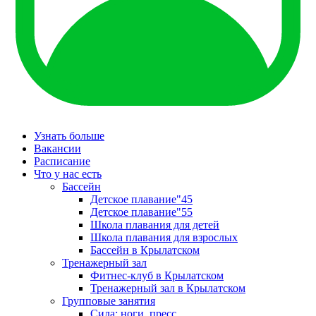
Узнать больше
Вакансии
Расписание
Что у нас есть
Бассейн
Детское плавание"45
Детское плавание"55
Школа плавания для детей
Школа плавания для взрослых
Бассейн в Крылатском
Тренажерный зал
Фитнес-клуб в Крылатском
Тренажерный зал в Крылатском
Групповые занятия
Сила: ноги, пресс