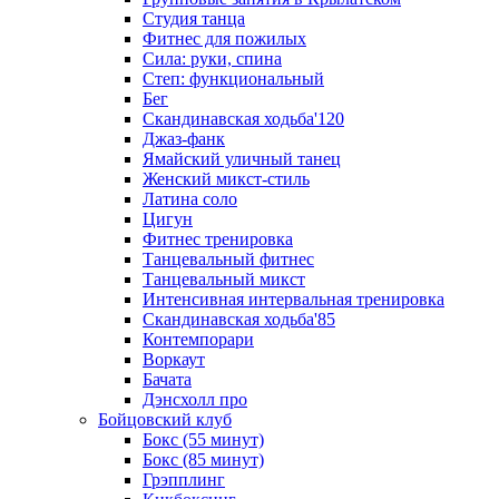
Студия танца
Фитнес для пожилых
Сила: руки, спина
Степ: функциональный
Бег
Скандинавская ходьба'120
Джаз-фанк
Ямайский уличный танец
Женский микст-стиль
Латина соло
Цигун
Фитнес тренировка
Танцевальный фитнес
Танцевальный микст
Интенсивная интервальная тренировка
Скандинавская ходьба'85
Контемпорари
Воркаут
Бачата
Дэнсхолл про
Бойцовский клуб
Бокс (55 минут)
Бокс (85 минут)
Грэпплинг