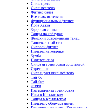
Сила: пресс
Сила: все тело
Фитнес балет
Все тело: интенсив
Функциональный фитнес
Йога Хатха
Здоровая спина
Танцы на каблуках
Женский современный танец
Танцевальный степ
Силовой фитнес
Пилатес на коврике
Зумба
Пилатес: сила
Силовая тренировка со штангой
Стретчинг
Сила и растяжка: всё тело
Тай-бо
Тай-бо+
Лыжи
Интервальная тренировка
Йога в Крылатском
Танцы в Крылатском
Пилатес с оборудованием
Групповые занятия в Крылатском