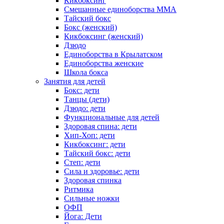
Кикбоксинг
Смешанные единоборства ММА
Тайский бокс
Бокс (женский)
Кикбоксинг (женский)
Дзюдо
Единоборства в Крылатском
Единоборства женские
Школа бокса
Занятия для детей
Бокс: дети
Танцы (дети)
Дзюдо: дети
Функциональные для детей
Здоровая спина: дети
Хип-Хоп: дети
Кикбоксинг: дети
Тайский бокс: дети
Степ: дети
Сила и здоровье: дети
Здоровая спинка
Ритмика
Сильные ножки
ОФП
Йога: Дети