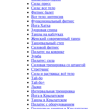
Сила: пресс
Сила: все тело
Фитнес балет
Все тело: интенсив
Функциональный фитнес
Йога Хатха
Здоровая спина
Танцы на каблуках
Женский современный танец
Танцевальный степ
Силовой фитнес
Пилатес на коврике
Зумба
Пилатес: сила
Силовая тренировка со штангой
Стретчинг
Сила и растяжка: всё тело
Тай-бо
Тай-бо+
Лыжи
Интервальная тренировка
Йога в Крылатском
Танцы в Крылатском
Пилатес с оборудованием
Групповые занятия в Крылатском