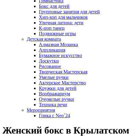
Гимнастика
Бокс для детей
Групповые занятия для детей
Хип-хоп для мальчиков
Уличная латина: дети
К-поп танец
Подвижные игры
Детская комната
Алмазная Мозаика
Аппликация
Бумажное искусство
Лоскутки
Рисование
Творческая Мастерская
Умелые ручки
Актерское Мастерство
Кружки для детей
Воображариум
Очумелые ручки
Техника речи
Мероприятия
Гонка с Neo`24
Женский бокс в Крылатском