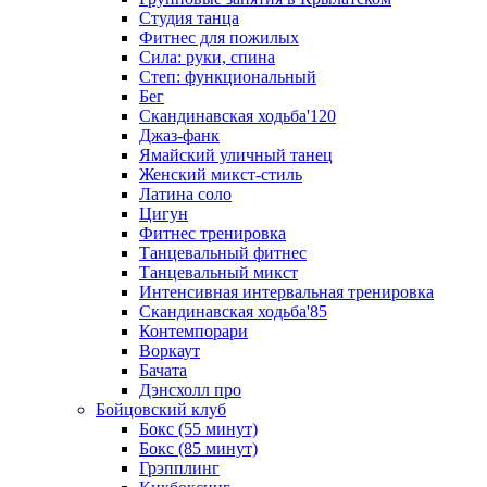
Студия танца
Фитнес для пожилых
Сила: руки, спина
Степ: функциональный
Бег
Скандинавская ходьба'120
Джаз-фанк
Ямайский уличный танец
Женский микст-стиль
Латина соло
Цигун
Фитнес тренировка
Танцевальный фитнес
Танцевальный микст
Интенсивная интервальная тренировка
Скандинавская ходьба'85
Контемпорари
Воркаут
Бачата
Дэнсхолл про
Бойцовский клуб
Бокс (55 минут)
Бокс (85 минут)
Грэпплинг