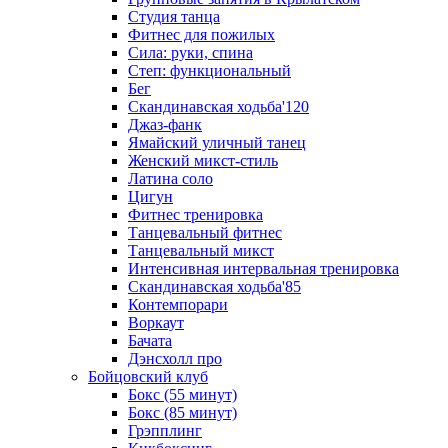
Студия танца
Фитнес для пожилых
Сила: руки, спина
Степ: функциональный
Бег
Скандинавская ходьба'120
Джаз-фанк
Ямайский уличный танец
Женский микст-стиль
Латина соло
Цигун
Фитнес тренировка
Танцевальный фитнес
Танцевальный микст
Интенсивная интервальная тренировка
Скандинавская ходьба'85
Контемпорари
Воркаут
Бачата
Дэнсхолл про
Бойцовский клуб
Бокс (55 минут)
Бокс (85 минут)
Грэпплинг