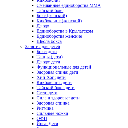
Кикбоксинг
Смешанные единоборства ММА
Тайский бокс
Бокс (женский)
Кикбоксинг (женский)
Дзюдо
Единоборства в Крылатском
Единоборства женские
Школа бокса
Занятия для детей
Бокс: дети
Танцы (дети)
Дзюдо: дети
Функциональные для детей
Здоровая спина: дети
Хип-Хоп: дети
Кикбоксинг: дети
Тайский бокс: дети
Степ: дети
Сила и здоровье: дети
Здоровая спинка
Ритмика
Сильные ножки
ОФП
Йога: Дети