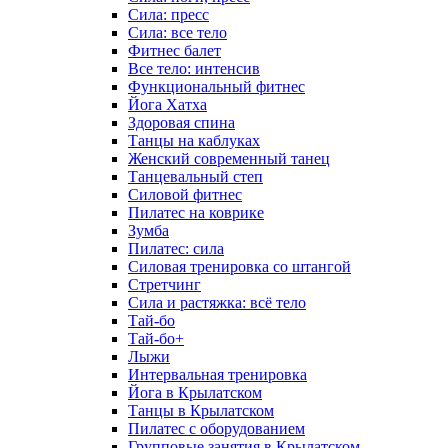
Сила: пресс
Сила: все тело
Фитнес балет
Все тело: интенсив
Функциональный фитнес
Йога Хатха
Здоровая спина
Танцы на каблуках
Женский современный танец
Танцевальный степ
Силовой фитнес
Пилатес на коврике
Зумба
Пилатес: сила
Силовая тренировка со штангой
Стретчинг
Сила и растяжка: всё тело
Тай-бо
Тай-бо+
Лыжи
Интервальная тренировка
Йога в Крылатском
Танцы в Крылатском
Пилатес с оборудованием
Групповые занятия в Крылатском