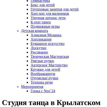
Гимнастика
Бокс для детей
Групповые занятия для детей
Хип-хоп для мальчиков
Уличная латина: дети
К-поп танец
Подвижные игры
Детская комната
Алмазная Мозаика
Аппликация
Бумажное искусство
Лоскутки
Рисование
Творческая Мастерская
Умелые ручки
Актерское Мастерство
Кружки для детей
Воображариум
Очумелые ручки
Техника речи
Мероприятия
Гонка с Neo`24
Студия танца в Крылатском