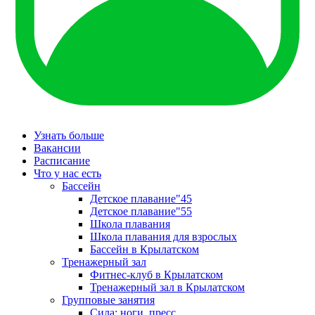
Узнать больше
Вакансии
Расписание
Что у нас есть
Бассейн
Детское плавание"45
Детское плавание"55
Школа плавания
Школа плавания для взрослых
Бассейн в Крылатском
Тренажерный зал
Фитнес-клуб в Крылатском
Тренажерный зал в Крылатском
Групповые занятия
Сила: ноги, пресс