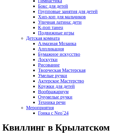
Гимнастика
Бокс для детей
Групповые занятия для детей
Хип-хоп для мальчиков
Уличная латина: дети
К-поп танец
Подвижные игры
Детская комната
Алмазная Мозаика
Аппликация
Бумажное искусство
Лоскутки
Рисование
Творческая Мастерская
Умелые ручки
Актерское Мастерство
Кружки для детей
Воображариум
Очумелые ручки
Техника речи
Мероприятия
Гонка с Neo`24
Квиллинг в Крылатском