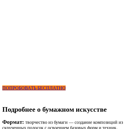
+ Бассейн и
Кружки
Бумажное искусство
2750 ₽ в месяц
+ бассейн и кружки
ПОПРОБОВАТЬ БЕСПЛАТНО
Подробнее о бумажном искусстве
Формат:
творчество из бумаги — создание композиций из
скрученных полосок с освоением базовых форм и техник.