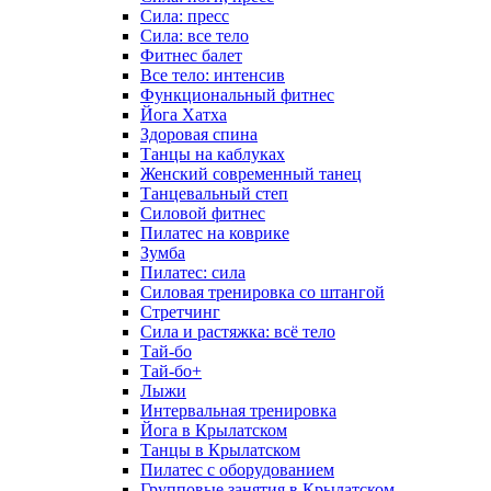
Сила: пресс
Сила: все тело
Фитнес балет
Все тело: интенсив
Функциональный фитнес
Йога Хатха
Здоровая спина
Танцы на каблуках
Женский современный танец
Танцевальный степ
Силовой фитнес
Пилатес на коврике
Зумба
Пилатес: сила
Силовая тренировка со штангой
Стретчинг
Сила и растяжка: всё тело
Тай-бо
Тай-бо+
Лыжи
Интервальная тренировка
Йога в Крылатском
Танцы в Крылатском
Пилатес с оборудованием
Групповые занятия в Крылатском