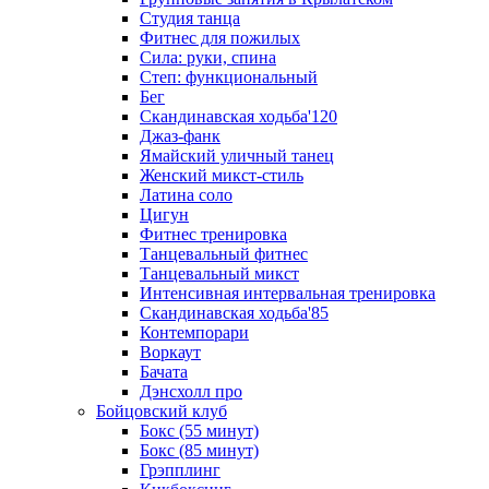
Студия танца
Фитнес для пожилых
Сила: руки, спина
Степ: функциональный
Бег
Скандинавская ходьба'120
Джаз-фанк
Ямайский уличный танец
Женский микст-стиль
Латина соло
Цигун
Фитнес тренировка
Танцевальный фитнес
Танцевальный микст
Интенсивная интервальная тренировка
Скандинавская ходьба'85
Контемпорари
Воркаут
Бачата
Дэнсхолл про
Бойцовский клуб
Бокс (55 минут)
Бокс (85 минут)
Грэпплинг