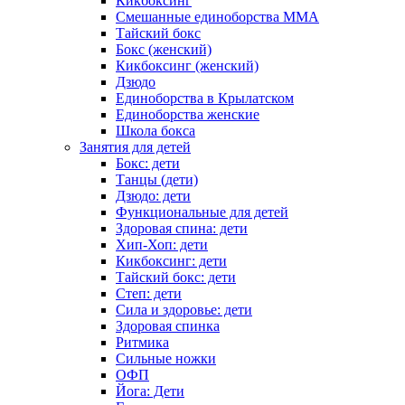
Кикбоксинг
Смешанные единоборства ММА
Тайский бокс
Бокс (женский)
Кикбоксинг (женский)
Дзюдо
Единоборства в Крылатском
Единоборства женские
Школа бокса
Занятия для детей
Бокс: дети
Танцы (дети)
Дзюдо: дети
Функциональные для детей
Здоровая спина: дети
Хип-Хоп: дети
Кикбоксинг: дети
Тайский бокс: дети
Степ: дети
Сила и здоровье: дети
Здоровая спинка
Ритмика
Сильные ножки
ОФП
Йога: Дети