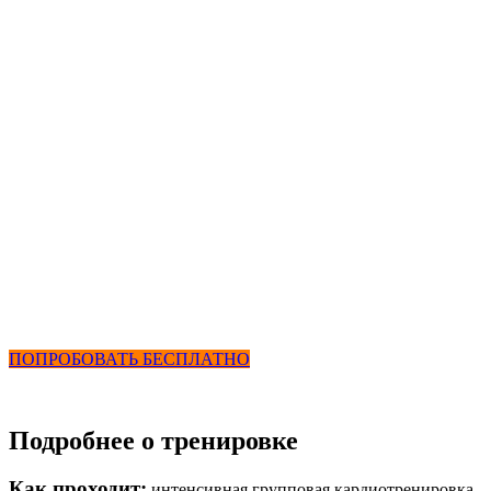
₽
+ Фитнес и Бассейн
Функциональные степ
тренировки от 2900 ₽
+ Фитнес и Бассейн
ПОПРОБОВАТЬ БЕСПЛАТНО
Подробнее о тренировке
Как проходит:
интенсивная групповая кардиотренировка