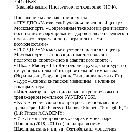
УзГосИФК.
Квалификация: Инструктор по тхэквондо (ИТФ).
Повышение квалификации и курсы:
• ГБУ ДПО «Московский учебно-спортивный центр»
Москомспорта: «Современные технологии физического
воспитания и формирования здоровья людей среднего и
пожилого возраста и лиц с ограниченными
возможностями».
• ГБУ ДПО «Московский учебно-спортивный центр»
Москомспорта: «Инновационные технологии
подготовки спортсменов в адаптивном спорте».
• Школа Мастера Ши Янбина: инструкторский курс по
цигун и дыхательной оздоровительной гимнастике
(Ицзиньцзин, Бадуаньцзинь, Тайцзицюань стиля Ян).
• Курс «Основы китайской медицины» в клинике
доктора Загера.
• Инструктор по функциональным тренировкам на
тренажёрном комплексе SYNERGY 360.
• Курс «Теория силового прогресса: использование
тренажёров Life Fitness и Hammer Strength "Strength IQ"»
(Life Fitness ACADEMY).
• Участие в тренировочных сборах в монастыре
Шаолинь (2018, 2019 гг.) по направлениям
Шаолиньцюань и цигун. Сертификаты монастыря