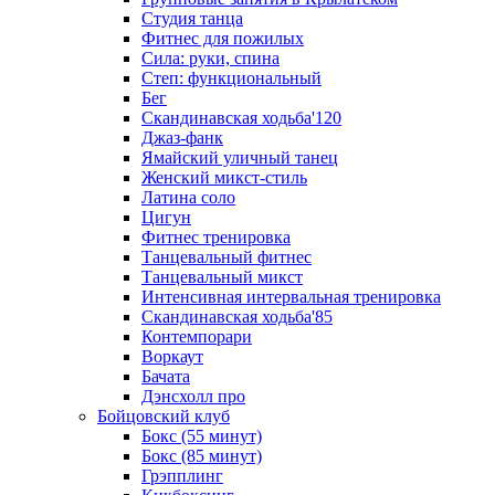
Студия танца
Фитнес для пожилых
Сила: руки, спина
Степ: функциональный
Бег
Скандинавская ходьба'120
Джаз-фанк
Ямайский уличный танец
Женский микст-стиль
Латина соло
Цигун
Фитнес тренировка
Танцевальный фитнес
Танцевальный микст
Интенсивная интервальная тренировка
Скандинавская ходьба'85
Контемпорари
Воркаут
Бачата
Дэнсхолл про
Бойцовский клуб
Бокс (55 минут)
Бокс (85 минут)
Грэпплинг