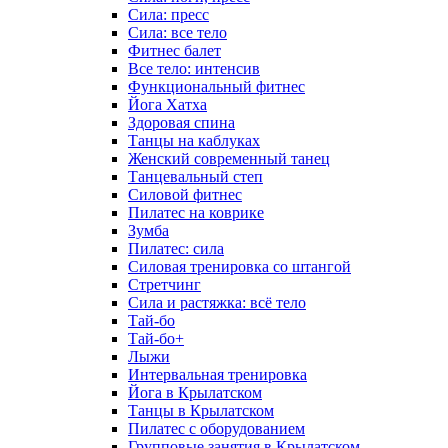
Сила: пресс
Сила: все тело
Фитнес балет
Все тело: интенсив
Функциональный фитнес
Йога Хатха
Здоровая спина
Танцы на каблуках
Женский современный танец
Танцевальный степ
Силовой фитнес
Пилатес на коврике
Зумба
Пилатес: сила
Силовая тренировка со штангой
Стретчинг
Сила и растяжка: всё тело
Тай-бо
Тай-бо+
Лыжи
Интервальная тренировка
Йога в Крылатском
Танцы в Крылатском
Пилатес с оборудованием
Групповые занятия в Крылатском