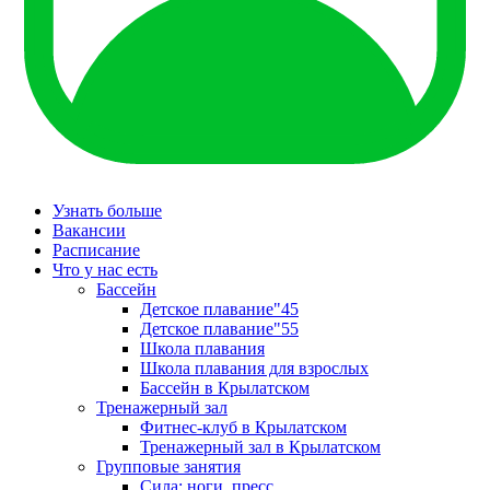
Узнать больше
Вакансии
Расписание
Что у нас есть
Бассейн
Детское плавание"45
Детское плавание"55
Школа плавания
Школа плавания для взрослых
Бассейн в Крылатском
Тренажерный зал
Фитнес-клуб в Крылатском
Тренажерный зал в Крылатском
Групповые занятия
Сила: ноги, пресс