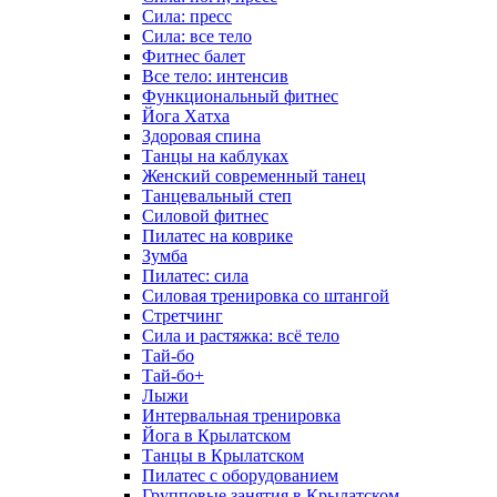
Сила: пресс
Сила: все тело
Фитнес балет
Все тело: интенсив
Функциональный фитнес
Йога Хатха
Здоровая спина
Танцы на каблуках
Женский современный танец
Танцевальный степ
Силовой фитнес
Пилатес на коврике
Зумба
Пилатес: сила
Силовая тренировка со штангой
Стретчинг
Сила и растяжка: всё тело
Тай-бо
Тай-бо+
Лыжи
Интервальная тренировка
Йога в Крылатском
Танцы в Крылатском
Пилатес с оборудованием
Групповые занятия в Крылатском