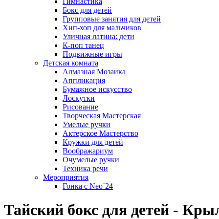
Гимнастика
Бокс для детей
Групповые занятия для детей
Хип-хоп для мальчиков
Уличная латина: дети
К-поп танец
Подвижные игры
Детская комната
Алмазная Мозаика
Аппликация
Бумажное искусство
Лоскутки
Рисование
Творческая Мастерская
Умелые ручки
Актерское Мастерство
Кружки для детей
Воображариум
Очумелые ручки
Техника речи
Мероприятия
Гонка с Neo`24
Тайский бокс для детей - Кры