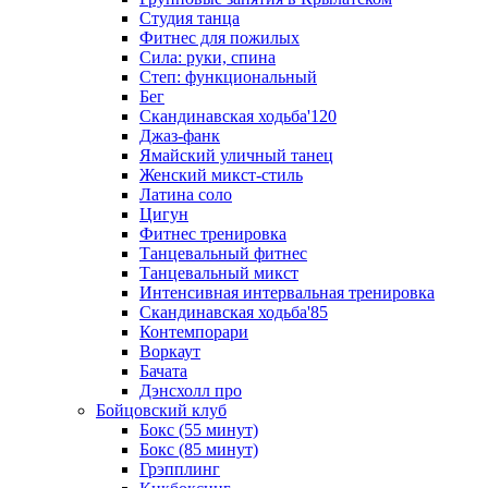
Студия танца
Фитнес для пожилых
Сила: руки, спина
Степ: функциональный
Бег
Скандинавская ходьба'120
Джаз-фанк
Ямайский уличный танец
Женский микст-стиль
Латина соло
Цигун
Фитнес тренировка
Танцевальный фитнес
Танцевальный микст
Интенсивная интервальная тренировка
Скандинавская ходьба'85
Контемпорари
Воркаут
Бачата
Дэнсхолл про
Бойцовский клуб
Бокс (55 минут)
Бокс (85 минут)
Грэпплинг