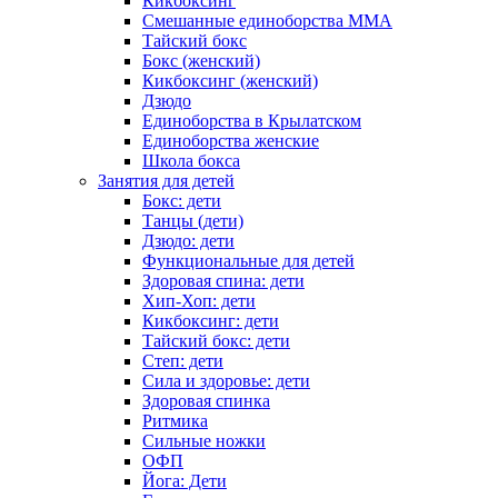
Кикбоксинг
Смешанные единоборства ММА
Тайский бокс
Бокс (женский)
Кикбоксинг (женский)
Дзюдо
Единоборства в Крылатском
Единоборства женские
Школа бокса
Занятия для детей
Бокс: дети
Танцы (дети)
Дзюдо: дети
Функциональные для детей
Здоровая спина: дети
Хип-Хоп: дети
Кикбоксинг: дети
Тайский бокс: дети
Степ: дети
Сила и здоровье: дети
Здоровая спинка
Ритмика
Сильные ножки
ОФП
Йога: Дети