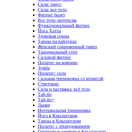
Сила: пресс
Сила: все тело
Фитнес балет
Все тело: интенсив
Функциональный фитнес
Йога Хатха
Здоровая спина
Танцы на каблуках
Женский современный танец
Танцевальный степ
Силовой фитнес
Пилатес на коврике
Зумба
Пилатес: сила
Силовая тренировка со штангой
Стретчинг
Сила и растяжка: всё тело
Тай-бо
Тай-бо+
Лыжи
Интервальная тренировка
Йога в Крылатском
Танцы в Крылатском
Пилатес с оборудованием
Групповые занятия в Крылатском