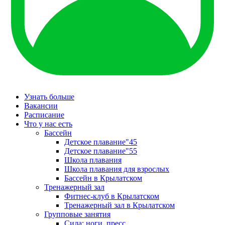
Узнать больше
Вакансии
Расписание
Что у нас есть
Бассейн
Детское плавание"45
Детское плавание"55
Школа плавания
Школа плавания для взрослых
Бассейн в Крылатском
Тренажерный зал
Фитнес-клуб в Крылатском
Тренажерный зал в Крылатском
Групповые занятия
Сила: ноги, пресс