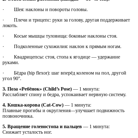
· Шея: наклоны и повороты головы.
· Плечи и трицепс: руки за голову, другая поддерживает
локоть.
· Косые мышцы туловища: боковые наклоны стоя.
· Подколенные сухожилия: наклон к прямым ногам.
· Квадрицепсы: стоя, стопа к ягодице — удержание
руками.
· Бёдра (hip flexor): шаг вперёд коленом на пол, другой
угол 90°.
3. Поза «Ребёнок» (Child’s Pose)
— 1 минута:
Расслабляет спину и бедра, успокаивает нервную систему.
4. Кошка-корова (Cat-Cow)
— 1 минута:
Плавные прогибы и округления—улучшает подвижность
позвоночника.
5. Вращение голеностопа и пальцев
— 1 минута:
Снижает усталость ног.