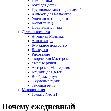
Гимнастика
Бокс для детей
Групповые занятия для детей
Хип-хоп для мальчиков
Уличная латина: дети
К-поп танец
Подвижные игры
Детская комната
Алмазная Мозаика
Аппликация
Бумажное искусство
Лоскутки
Рисование
Творческая Мастерская
Умелые ручки
Актерское Мастерство
Кружки для детей
Воображариум
Очумелые ручки
Техника речи
Мероприятия
Гонка с Neo`24
Почему ежедневный