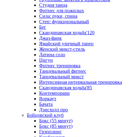
Студия танца
Фитнес для пожилых
Сила: руки, спина
Степ: функциональный
Бег
Скандинавская ходьба'120
Джаз-фанк
Ямайский уличный танец
Женский микст-стиль
Латина соло
Цигун
Фитнес тренировка
Танцевальный фитнес
Танцевальный микст
Интенсивная интервальная тренировка
Скандинавская ходьба'85
Контемпорари
Воркаут
Бачата
Дэнсхолл про
Бойцовский клуб
Бокс (55 минут)
Бокс (85 минут)
Грэпплинг