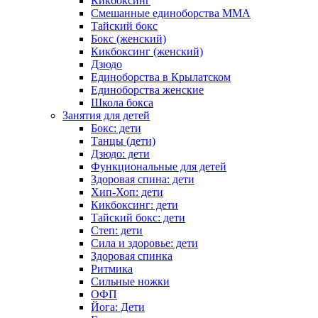
Кикбоксинг
Смешанные единоборства ММА
Тайский бокс
Бокс (женский)
Кикбоксинг (женский)
Дзюдо
Единоборства в Крылатском
Единоборства женские
Школа бокса
Занятия для детей
Бокс: дети
Танцы (дети)
Дзюдо: дети
Функциональные для детей
Здоровая спина: дети
Хип-Хоп: дети
Кикбоксинг: дети
Тайский бокс: дети
Степ: дети
Сила и здоровье: дети
Здоровая спинка
Ритмика
Сильные ножки
ОФП
Йога: Дети