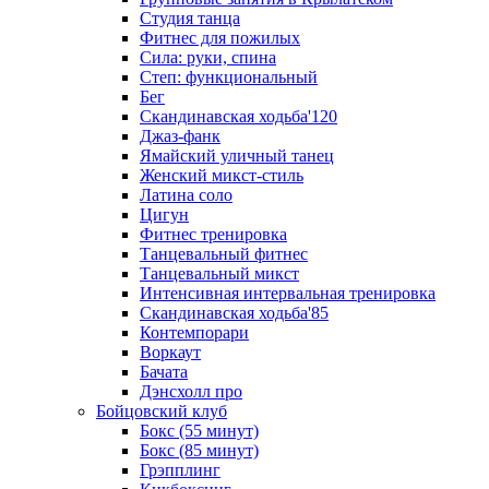
Студия танца
Фитнес для пожилых
Сила: руки, спина
Степ: функциональный
Бег
Скандинавская ходьба'120
Джаз-фанк
Ямайский уличный танец
Женский микст-стиль
Латина соло
Цигун
Фитнес тренировка
Танцевальный фитнес
Танцевальный микст
Интенсивная интервальная тренировка
Скандинавская ходьба'85
Контемпорари
Воркаут
Бачата
Дэнсхолл про
Бойцовский клуб
Бокс (55 минут)
Бокс (85 минут)
Грэпплинг