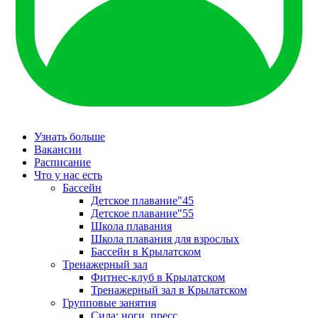
Узнать больше
Вакансии
Расписание
Что у нас есть
Бассейн
Детское плавание"45
Детское плавание"55
Школа плавания
Школа плавания для взрослых
Бассейн в Крылатском
Тренажерный зал
Фитнес-клуб в Крылатском
Тренажерный зал в Крылатском
Групповые занятия
Сила: ноги, пресс