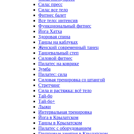
Сила: пресс
Сила: все тело
Фитнес балет
Все тело: интенсив
Функциональный фитнес
Йога Хатха
Здоровая спина
Танцы на каблуках
Женский современный танец
Танцевальный степ
Силовой фитнес
Пилатес на коврике
Зумба
Пилатес: сила
Силовая тренировка со штангой
Стретчинг
Сила и растяжка: всё тело
Тай-бо
Тай-бо+
Лыжи
Интервальная тренировка
Йога в Крылатском
Танцы в Крылатском
Пилатес с оборудованием
Групповые занятия в Крылатском