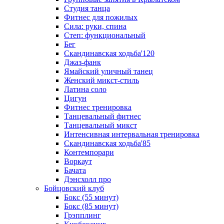
Студия танца
Фитнес для пожилых
Сила: руки, спина
Степ: функциональный
Бег
Скандинавская ходьба'120
Джаз-фанк
Ямайский уличный танец
Женский микст-стиль
Латина соло
Цигун
Фитнес тренировка
Танцевальный фитнес
Танцевальный микст
Интенсивная интервальная тренировка
Скандинавская ходьба'85
Контемпорари
Воркаут
Бачата
Дэнсхолл про
Бойцовский клуб
Бокс (55 минут)
Бокс (85 минут)
Грэпплинг