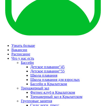
Узнать больше
Вакансии
Расписание
Что у нас есть
Бассейн
Детское плавание"45
Детское плавание"55
Школа плавания
Школа плавания для взрослых
Бассейн в Крылатском
Тренажерный зал
Фитнес-клуб в Крылатском
Тренажерный зал в Крылатском
Групповые занятия
Сила: ноги, пресс