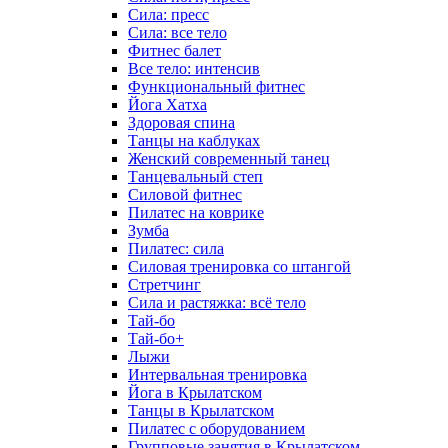
Сила: пресс
Сила: все тело
Фитнес балет
Все тело: интенсив
Функциональный фитнес
Йога Хатха
Здоровая спина
Танцы на каблуках
Женский современный танец
Танцевальный степ
Силовой фитнес
Пилатес на коврике
Зумба
Пилатес: сила
Силовая тренировка со штангой
Стретчинг
Сила и растяжка: всё тело
Тай-бо
Тай-бо+
Лыжи
Интервальная тренировка
Йога в Крылатском
Танцы в Крылатском
Пилатес с оборудованием
Групповые занятия в Крылатском